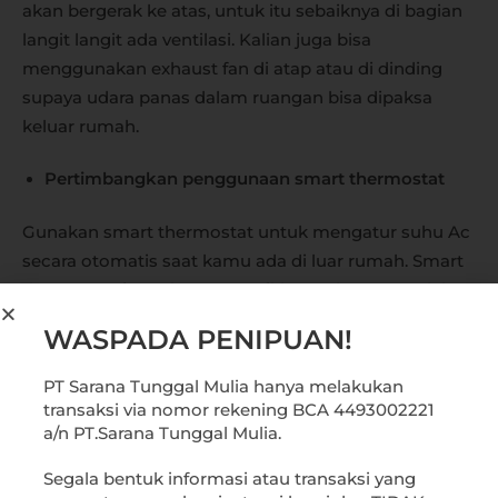
akan bergerak ke atas, untuk itu sebaiknya di bagian
langit langit ada ventilasi. Kalian juga bisa
menggunakan exhaust fan di atap atau di dinding
supaya udara panas dalam ruangan bisa dipaksa
keluar rumah.
Pertimbangkan penggunaan smart thermostat
Gunakan smart thermostat untuk mengatur suhu Ac
secara otomatis saat kamu ada di luar rumah. Smart
thermostat juga dapat menaikkan suhu AC setelah
kamu tidur.
WASPADA PENIPUAN!
Ganti ke AC yang lebih hemat listrik
PT Sarana Tunggal Mulia hanya melakukan
transaksi via nomor rekening BCA 4493002221
Kalau AC kamu umurnya sudah lebih dari 7 tahun,
a/n PT.Sarana Tunggal Mulia.
coba ganti ke tipe baru yang lebih hemat Listrik. Ciri-
Segala bentuk informasi atau transaksi yang
ciri AC hemat Listrik adalah: