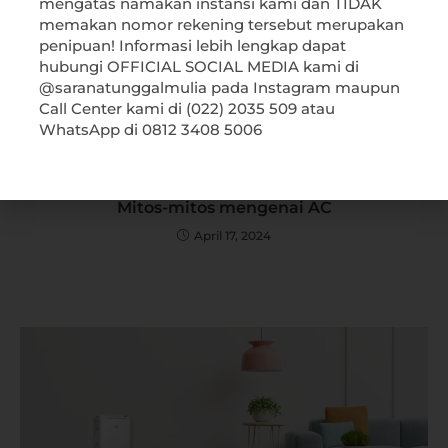
mengatas namakan instansi kami dan TIDAK
memakan nomor rekening tersebut merupakan
Ada label Energy Star
penipuan! Informasi lebih lengkap dapat
Ada labeh SEER Rating
hubungi OFFICIAL SOCIAL MEDIA kami di
AC menggunakan teknologi inverter
@saranatunggalmulia pada Instagram maupun
Call Center kami di (022) 2035 509 atau
WhatsApp di 0812 3408 5006
YOU MIGHT ALSO LIKE
Mitos-mitos mengenai AC
April 17, 2024