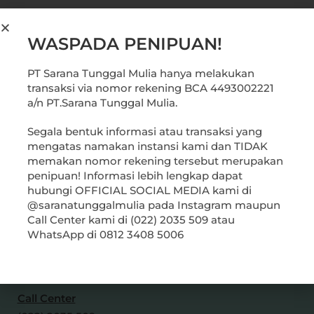
WASPADA PENIPUAN!
PT Sarana Tunggal Mulia hanya melakukan
transaksi via nomor rekening BCA 4493002221
PT Sarana Tunggal Mulia
a/n PT.Sarana Tunggal Mulia.
Segala bentuk informasi atau transaksi yang
mengatas namakan instansi kami dan TIDAK
memakan nomor rekening tersebut merupakan
Jl. Siliwangi No.14 E,
penipuan! Informasi lebih lengkap dapat
Hegarmanah, Kec. Cidadap,
hubungi OFFICIAL SOCIAL MEDIA kami di
@saranatunggalmulia pada Instagram maupun
Kota
Bandung, Jawa Barat
Call Center kami di (022) 2035 509 atau
40141
WhatsApp di 0812 3408 5006
Contacts
Call Center